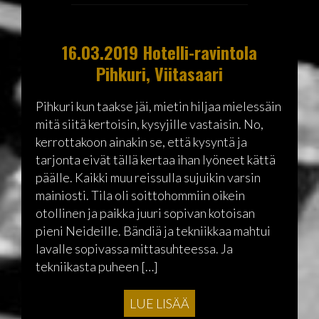
16.03.2019 Hotelli-ravintola
Pihkuri, Viitasaari
Pihkuri kun taakse jäi, mietin hiljaa mielessäin
mitä siitä kertoisin, kysyjille vastaisin. No,
kerrottakoon ainakin se, että kysyntä ja
tarjonta eivät tällä kertaa ihan lyöneet kättä
päälle. Kaikki muu reissulla sujuikin varsin
mainiosti. Tila oli soittohommiin oikein
otollinen ja paikka juuri sopivan kotoisan
pieni Neideille. Bändiä ja tekniikkaa mahtui
lavalle sopivassa mittasuhteessa. Ja
tekniikasta puheen […]
LUE LISÄÄ