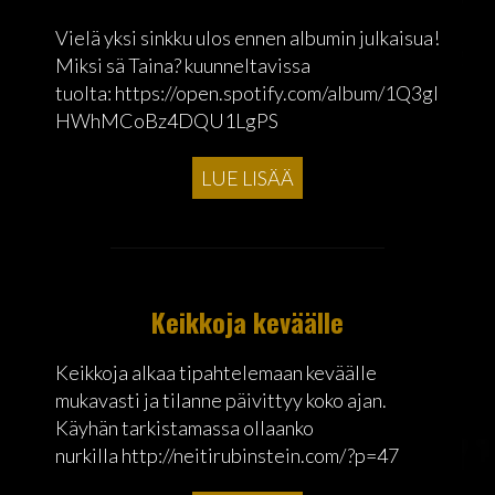
Vielä yksi sinkku ulos ennen albumin julkaisua!
Miksi sä Taina? kuunneltavissa
tuolta: https://open.spotify.com/album/1Q3gl
HWhMCoBz4DQU1LgPS
LUE LISÄÄ
Keikkoja keväälle
Keikkoja alkaa tipahtelemaan keväälle
mukavasti ja tilanne päivittyy koko ajan.
Käyhän tarkistamassa ollaanko
nurkilla http://neitirubinstein.com/?p=47