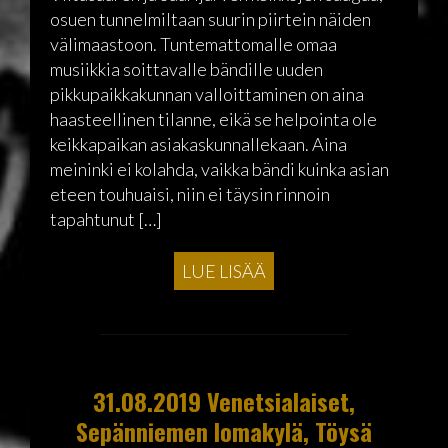
osuen tunnelmiltaan suurin piirtein näiden
välimaastoon. Tuntemattomalle omaa
musiikkia soittavalle bändille uuden
pikkupaikkakunnan valloittaminen on aina
haasteellinen tilanne, eikä se helpointa ole
keikkapaikan asiakaskunnallekaan. Aina
meininki ei kolahda, vaikka bändi kuinka asian
eteen touhuaisi, niin ei täysin rinnoin
tapahtunut […]
LUE LISÄÄ
31.08.2019 Venetsialaiset,
Sepänniemen lomakylä, Töysä