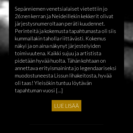
Sepänniemen venetsialaiset vietettiin jo
26:nen kerran ja Neideillekin kekkerit olivat
järjestysnumeroltaan peräti kuudennet.
Perinteitä ja kokemusta tapahtumasta oli siis
kummallakin taholla riittävästi. Kokemus
näkyi ja on aina näkynyt järjestelyiden
toimivuutena. Kaikki sujuu ja artistista
pidetään hyvää huolta. Tähän kohtaan on
annettava erityismaininta jo legendaariseksi
muodostuneesta Lissun lihakeitosta, hyvää
oli taas! Yleisökin tuntuu löytävän
tapahtuman vuosi […]
LUE LISÄÄ