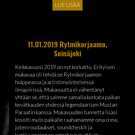
LUE LISÄÄ
11.01.2019 Rytmikorjaamo,
Seinäjoki
Keikkavuosi 2019 on nyt korkattu. Erityisen
mukavaa oli tehdä se Rytmikorjaamon
hulppeassa ja artistimyönteisessä
ilmapiirissä. Mukavuutta ei vähentänyt
yhtään se, että saimme samalla korkata paikan
kevätkauden yhdessä legendaarisen Mustan
Paraatin kanssa. Mukavuuden tunnetta lisäsi
kosolti myös paikalle raahamamme oma crew,
joten roudaukset, soundcheckit ja
kuskivuorojen arvonnat sujuivat kuin