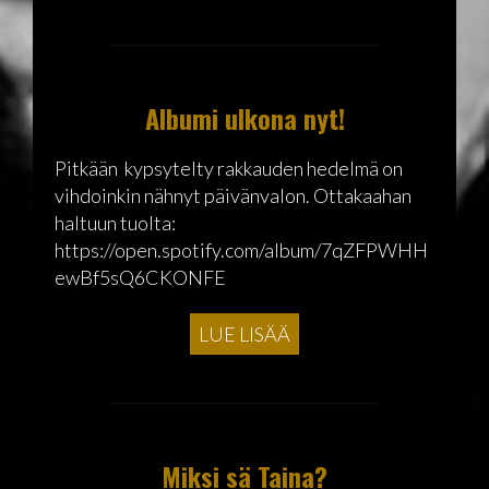
Albumi ulkona nyt!
Pitkään kypsytelty rakkauden hedelmä on
vihdoinkin nähnyt päivänvalon. Ottakaahan
haltuun tuolta:
https://open.spotify.com/album/7qZFPWHH
ewBf5sQ6CKONFE
LUE LISÄÄ
Miksi sä Taina?