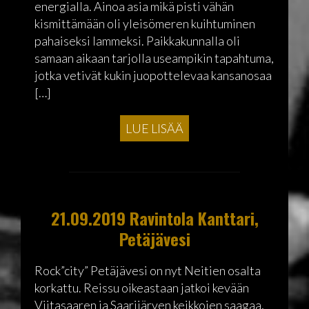
energialla. Ainoa asia mikä pisti vähän
kismittämään oli yleisömeren kuihtuminen
pahaiseksi lammeksi. Paikkakunnalla oli
samaan aikaan tarjolla useampikin tapahtuma,
jotka vetivät kukin juopottelevaa kansanosaa
[…]
LUE LISÄÄ
21.09.2019 Ravintola Kanttari,
Petäjävesi
Rock”city” Petäjävesi on nyt Neitien osalta
korkattu. Reissu oikeastaan jatkoi kevään
Viitasaaren ja Saarijärven keikkojen saagaa,