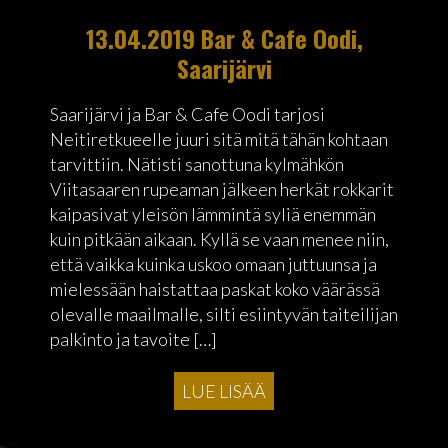
13.04.2019 Bar & Cafe Oodi,
Saarijärvi
Saarijärvi ja Bar & Cafe Oodi tarjosi
Neitiretkueelle juuri sitä mitä tähän kohtaan
tarvittiin. Nätisti sanottuna kylmähkön
Viitasaaren rupeaman jälkeen herkät rokkarit
kaipasivat yleisön lämmintä syliä enemmän
kuin pitkään aikaan. Kyllä se vaan menee niin,
että vaikka kuinka uskoo omaan juttuunsa ja
mielessään haistattaa paskat koko väärässä
olevalle maailmalle, silti esiintyvän taiteilijan
palkinto ja tavoite […]
LUE LISÄÄ