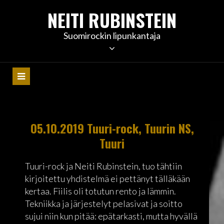
S
NEITI RUBINSTEIN
k
i
Suomirockin lipunkantaja
p
t
o
c
o
n
t
05.10.2019 Tuuri-rock, Tuurin NS,
e
Tuuri
n
t
Tuuri-rock ja Neiti Rubinstein, tuo tähtiin
kirjoitettu yhdistelmä ei pettänyt tälläkään
kertaa. Fiilis oli totutun rento ja lämmin.
Tekniikka ja järjestelyt pelasivat ja soitto
sujui niin kun pitää: epätarkasti, mutta hyvällä